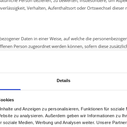
natürliche Person beziehen, zu bewerten, insbesondere, um Aspekte
verlässigkeit, Verhalten, Aufenthaltsort oder Ortswechsel dieser
bezogener Daten in einer Weise, auf welche die personenbezoge
roffenen Person zugeordnet werden können, sofern diese zusätzl
unterliegen, die gewährleisten, dass die personenbezogenen Dat
werden.
ntwortlicher
Details
rtlicher ist die natürliche oder juristische Person, Behörde, Einr
l der Verarbeitung von personenbezogenen Daten entscheidet. Si
dstaaten vorgegeben, so kann der Verantwortliche beziehungswei
Cookies
 der Mitgliedstaaten vorgesehen werden.
nhalte und Anzeigen zu personalisieren, Funktionen für soziale
Website zu analysieren. Außerdem geben wir Informationen zu I
r soziale Medien, Werbung und Analysen weiter. Unsere Partner