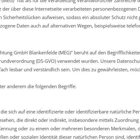
(MEG)" hat als für die Verarbeitung Verantwortlicher zahlreich
z der über diese Internetseite verarbeiteten personenbezogenen 
h Sicherheitslücken aufweisen, sodass ein absoluter Schutz nich
ezogene Daten auch auf alternativen Wegen, beispielsweise telefon
chtung GmbH Blankenfelde (MEG)" beruht auf den Begrifflichkeiten
undverordnung (DS-GVO) verwendet wurden. Unsere Datenschutzer
ach lesbar und verständlich sein. Um dies zu gewährleisten, möc
er anderem die folgenden Begriffe:
e sich auf eine identifizierte oder identifizierbare natürliche P
ngesehen, die direkt oder indirekt, insbesondere mittels Zuordnu
Kennung oder zu einem oder mehreren besonderen Merkmalen, di
llen oder sozialen Identität dieser natürlichen Person sind, identi