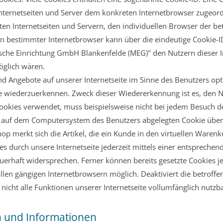
 Internetseiten und Server dem konkreten Internetbrowser zugeo
ten Internetseiten und Servern, den individuellen Browser der b
in bestimmter Internetbrowser kann über die eindeutige Cookie-I
sche Einrichtung GmbH Blankenfelde (MEG)" den Nutzern dieser In
möglich wären.
nd Angebote auf unserer Internetseite im Sinne des Benutzers op
ite wiederzuerkennen. Zweck dieser Wiedererkennung ist es, den 
e Cookies verwendet, muss beispielsweise nicht bei jedem Besuch d
em auf dem Computersystem des Benutzers abgelegten Cookie übern
 merkt sich die Artikel, die ein Kunde in den virtuellen Warenko
s durch unsere Internetseite jederzeit mittels einer entsprechen
erhaft widersprechen. Ferner können bereits gesetzte Cookies je
llen gängigen Internetbrowsern möglich. Deaktiviert die betroff
icht alle Funktionen unserer Internetseite vollumfänglich nutzba
n und Informationen