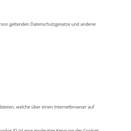
Union geltenden Datenschutzgesetze und anderer
dateien, welche über einen Internetbrowser auf
ookie-ID ist eine eindeutige Kennung des Cookies.