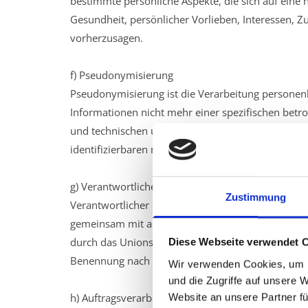
bestimmte persönliche Aspekte, die sich auf eine 
Gesundheit, persönlicher Vorlieben, Interessen, Zu
vorherzusagen.
f) Pseudonymisierung
Pseudonymisierung ist die Verarbeitung personen
Informationen nicht mehr einer spezifischen bet
und technischen und organisatorischen Maßnahmen 
identifizierbaren natürlichen Person zugewiesen 
g) Verantwortlicher oder für die Verarbeitung Vera
Zustimmung
Verantwortlicher oder für die Verarbeitung Verantwo
gemeinsam mit anderen über die Zwecke und Mitte
durch das Unionsrecht oder das Recht der Mitglie
Diese Webseite verwendet 
Benennung nach dem Unionsrecht oder dem Recht
Wir verwenden Cookies, um I
und die Zugriffe auf unsere 
h) Auftragsverarbeiter
Website an unsere Partner fü