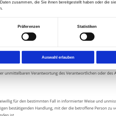
 Daten zusammen, die Sie ihnen bereitgestellt haben oder die s
stische Person, Behörde, Einrichtung oder andere Stelle, die pers
n.
Präferenzen
Statistiken
erson, Behörde, Einrichtung oder andere Stelle, der personenbezo
r nicht. Behörden, die im Rahmen eines bestimmten Untersuchung
ene Daten erhalten, gelten jedoch nicht als Empfänger.
Auswahl erlauben
n, Behörde, Einrichtung oder andere Stelle außer der betroffenen
er unmittelbaren Verantwortung des Verantwortlichen oder des Au
freiwillig für den bestimmten Fall in informierter Weise und unm
igen bestätigenden Handlung, mit der die betroffene Person zu ver
den ist.