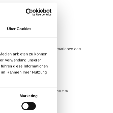
Über Cookies
nd Verbrauchern geschaffen. Informationen dazu
 Medien anbieten zu können
hrer Verwendung unserer
 führen diese Informationen
r Verbraucherschlichtungsstelle.
ie im Rahmen Ihrer Nutzung
 und ab dem im Mitgliedschaftsantrag befindlichen
Marketing