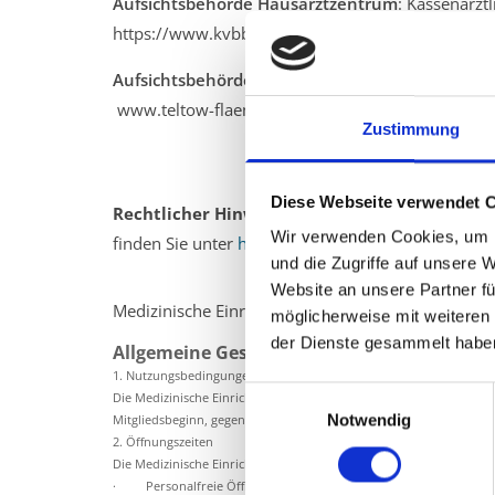
Aufsichtsbehörde Hausarztzentrum
: Kassenärzt
https://www.kvbb.de/
Aufsichtsbehörde Physiotherapie
: Landkreis Te
www.teltow-flaeming.de
Zustimmung
Diese Webseite verwendet 
Rechtlicher Hinweis:
Die EU hat ein OnlineVerfa
Wir verwenden Cookies, um I
finden Sie unter
https://ec.europa.eu/consumers/
und die Zugriffe auf unsere 
Website an unsere Partner fü
Medizinische Einrichtung GmbH Blankenfelde (MEG) 
möglicherweise mit weiteren
der Dienste gesammelt habe
Allgemeine Geschäftsbedingungen Zirkeltr
1. Nutzungsbedingungen
Einwilligungsauswahl
Die Medizinische Einrichtung GmbH gewährt dem Nutzer während d
Notwendig
Mitgliedsbeginn, gegen das vereinbarte Entgelt die Benutzung de
2. Öffnungszeiten
Die Medizinische Einrichtung GmbH ist berechtigt die Öffnungszeit
· Personalfreie Öffnungszeiten