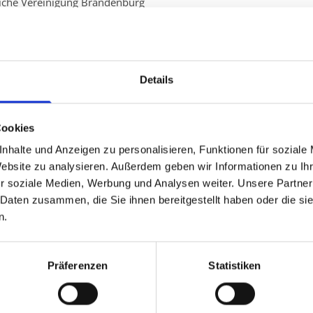
liche Vereinigung Brandenburg
ltow-Fläming, Amt für Gesundheit und Verbraucherschutz
Details
Cookies
hren zur Beilegung von Streitigkeiten zwischen Unternehmern u
nhalte und Anzeigen zu personalisieren, Funktionen für soziale
odr/
Website zu analysieren. Außerdem geben wir Informationen zu I
r soziale Medien, Werbung und Analysen weiter. Unsere Partner
beteiligt sich nicht an einem Streitbeilegungsverfahren vor eine
 Daten zusammen, die Sie ihnen bereitgestellt haben oder die s
n.
aining
en offiziellen Öffnungszeiten, welche durch Aushang im Studio bekannt gegeben sind
Präferenzen
Statistiken
r vereinbarten und zum Zeitpunkt des Vertragsabschlusses vorhandenen Leistungen.
en des Studios jederzeit neu festzulegen.