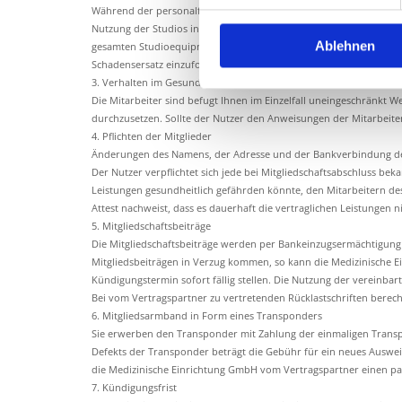
Während der personalfreien Öffnungszeiten, geschieht die Nutzung
Nutzung der Studios innerhalb der entsprechenden Zeiten auf ei
Ablehnen
gesamten Studioequipment. Bei nachweislichem Verursachen von 
Schadensersatz einzufordern sowie ggf. den Mitgliedsvertrag auf
3. Verhalten im Gesundheitsstudio
Die Mitarbeiter sind befugt Ihnen im Einzelfall uneingeschränkt
durchzusetzen. Sollte der Nutzer den Anweisungen der Mitarbeiter 
4. Pflichten der Mitglieder
Änderungen des Namens, der Adresse und der Bankverbindung des 
Der Nutzer verpflichtet sich jede bei Mitgliedschaftsabschluss b
Leistungen gesundheitlich gefährden könnte, den Mitarbeitern des
Attest nachweist, dass es dauerhaft die vertraglichen Leistungen 
5. Mitgliedschaftsbeiträge
Die Mitgliedschaftsbeiträge werden per Bankeinzugsermächtigung (
Mitgliedsbeiträgen in Verzug kommen, so kann die Medizinische E
Kündigungstermin sofort fällig stellen. Die Nutzung der vereinba
Bei vom Vertragspartner zu vertretenden Rücklastschriften berec
6. Mitgliedsarmband in Form eines Transponders
Sie erwerben den Transponder mit Zahlung der einmaligen Transpo
Defekts der Transponder beträgt die Gebühr für ein neues Ausweis
die Medizinische Einrichtung GmbH vom Vertragspartner einen pa
7. Kündigungsfrist