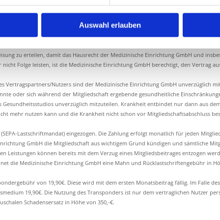
 des Studios sowie aller Geräte und Zubehör auf eigene Gefahr. Die Öffnungszeiten si
ne persönliche Betreuung sowie der Trainingseinweisung und bestätigt eigenständige
Auswahl erlauben
Schäden an dem Gebäude, der Einrichtung sowie dem gesamten Equipment, behält sic
zuheben.
 Weisung zu erteilen, damit das Hausrecht der Medizinische Einrichtung GmbH und in
nicht Folge leisten, ist die Medizinische Einrichtung GmbH berechtigt, den Vertrag au
Vertragspartners/Nutzers sind der Medizinische Einrichtung GmbH unverzüglich mit
ekannte oder sich während der Mitgliedschaft ergebende gesundheitliche Einschränkun
 Gesundheitsstudios unverzüglich mitzuteilen. Krankheit entbindet nur dann aus dem M
nicht mehr nutzen kann und die Krankheit nicht schon vor Mitgliedschaftsabschluss be
SEPA-Lastschriftmandat) eingezogen. Die Zahlung erfolgt monatlich für jeden Mitglie
inrichtung GmbH die Mitgliedschaft aus wichtigem Grund kündigen und sämtliche Mitg
rten Leistungen können bereits mit dem Verzug eines Mitgliedsbeitrages entzogen wer
hnet die Medizinische Einrichtung GmbH eine Mahn und Rücklastschriftengebühr in Hö
ndergebühr von 19,90€. Diese wird mit dem ersten Monatsbeitrag fällig. Im Falle des
medium 19,90€. Die Nutzung des Transponders ist nur dem vertraglichen Nutzer persön
uschalen Schadensersatz in Höhe von 350,-€.