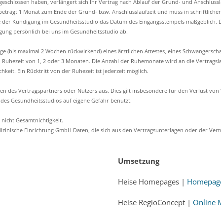
bgeschlossen haben, verlängert sich Ihr Vertrag nach Ablauf der Grund- und Anschlussl
eträgt 1 Monat zum Ende der Grund- bzw. Anschlusslaufzeit und muss in schriftlicher 
 der Kündigung im Gesundheitsstudio das Datum des Eingangsstempels maßgeblich. D
gung persönlich bei uns im Gesundheitsstudio ab.
e (bis maximal 2 Wochen rückwirkend) eines ärztlichen Attestes, eines Schwangerscha
i Ruhezeit von 1, 2 oder 3 Monaten. Die Anzahl der Ruhemonate wird an die Vertragsla
keit. Ein Rücktritt von der Ruhezeit ist jederzeit möglich.
den des Vertragspartners oder Nutzers aus. Dies gilt insbesondere für den Verlust v
n des Gesundheitsstudios auf eigene Gefahr benutzt.
nicht Gesamtnichtigkeit.
dizinische Einrichtung GmbH Daten, die sich aus den Vertragsunterlagen oder der Ver
Umsetzung
Heise Homepages |
Homepage 
Heise RegioConcept |
Online 