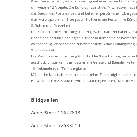
Wenn Sie einen Mitgliedschaftsvertrag mit einer festen Laufzeit a
um weitere 12 Monate. Die Kündigungsfrist des Mitgliedsvertrags b
das Datum des Poststempels und bei einer persönlichen Übergabe
dem Vertragspartner. Bitte geben Sie hierzu am besten Ihre Kündi
8. Ruhemonat/Auszeiten
Die Medizinische Einrichtung GmbH gewährt nach zeitnaher Vorlag
über einen beruflich bedingten Auslandsaufenthalt eine kostenfre
werden fällig. Während der Ruhezeit besteht keine Trainingsmöglich
9. Schadensfall
Die Medizinische Einrichtung GmbH schließt die Haftung für Schä
ausdrücklich zur Kenntnis, dass er alle Geräte und Räumlichkeite
10. Nebenabreden/Teilnichtigkeiten
Mündliche Nebenabreden bestehen keine. Teilnichtigkeit bedeutet 
Hinweis: nach §33 BDSB: Es wird darauf hingewiesen, dass die Me
Bildquellen
AdobeStock_21627638
AdobeStock_72533019