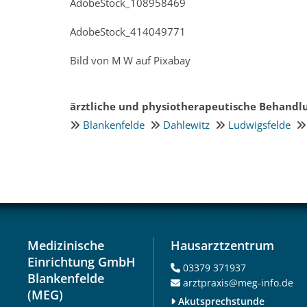
AdobeStock_108958469
AdobeStock_414049771
Bild von M W auf Pixabay
ärztliche und physiotherapeutische Behandl
Blankenfelde
Dahlewitz
Ludwigsfelde




Medizinische
Hausarztzentrum
Einrichtung GmbH
03379 371937

Blankenfelde
arztpraxis@meg-info.de

(MEG)
Akutsprechstunde
