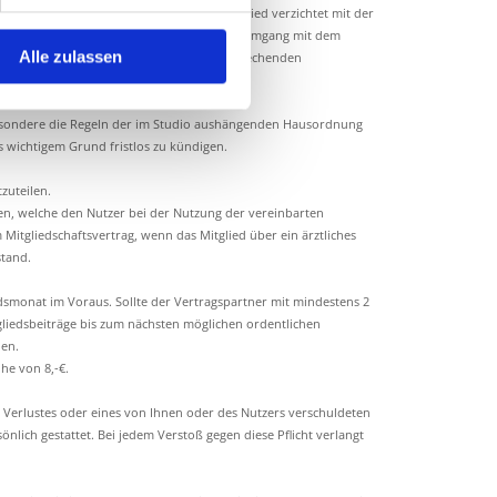
nd am Studioeingang aufgeführt. Das Mitglied verzichtet mit der
s Training sowie den verantwortungsvollen Umgang mit dem
Alle zulassen
h der Vertragsgeber das Recht vor, entsprechenden
sbesondere die Regeln der im Studio aushängenden Hausordnung
s wichtigem Grund fristlos zu kündigen.
zuteilen.
gen, welche den Nutzer bei der Nutzung der vereinbarten
itgliedschaftsvertrag, wenn das Mitglied über ein ärztliches
stand.
dsmonat im Voraus. Sollte der Vertragspartner mit mindestens 2
liedsbeiträge bis zum nächsten möglichen ordentlichen
den.
he von 8,-€.
 Verlustes oder eines von Ihnen oder des Nutzers verschuldeten
lich gestattet. Bei jedem Verstoß gegen diese Pflicht verlangt