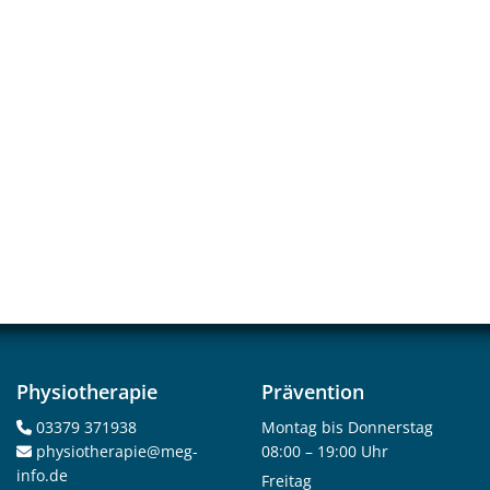
Physiotherapie
Prävention
03379 371938
Montag bis Donnerstag

physiotherapie@meg-
08:00 – 19:00 Uhr

info.de
Freitag