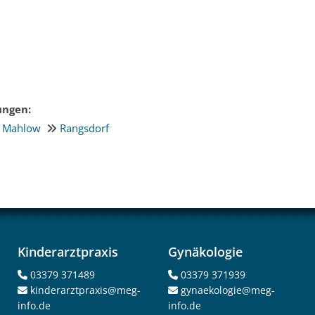
ungen:
Mahlow
Rangsdorf

Kinderarztpraxis
Gynäkologie
03379 371489
03379 371939


kinderarztpraxis@meg-
gynaekologie@meg-


info.de
info.de