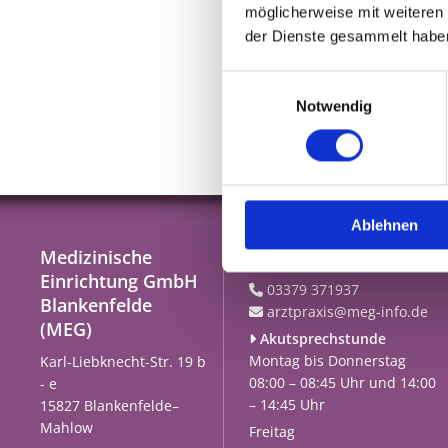
Fach
möglicherweise mit weiteren
der Dienste gesammelt habe
Frau
für 
Einwilligungsauswahl
Seit
Notwendig
Ablehnen
Medizinische
Hausarztzentrum
Einrichtung GmbH
03379 371937

Blankenfelde
arztpraxis@meg-info.de

(MEG)
Akutsprechstunde

Montag bis Donnerstag
Karl-Liebknecht-Str. 19 b
08:00 – 08:45 Uhr und 14:00
- e
– 14:45 Uhr
15827 Blankenfelde–
Mahlow
Freitag