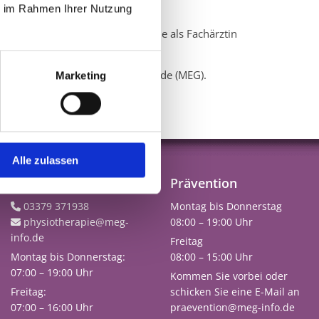
tungsmedizin
ie im Rahmen Ihrer Nutzung
kliniken und Krankenhäusern sowie als Fachärztin
en Einrichtung GmbH in Blankenfelde (MEG).
Marketing
Alle zulassen
Physiotherapie
Prävention
03379 371938
Montag bis Donnerstag

physiotherapie@meg-
08:00 – 19:00 Uhr

info.de
Freitag
Montag bis Donnerstag:
08:00 – 15:00 Uhr
07:00 – 19:00 Uhr
Kommen Sie vorbei oder
Freitag:
schicken Sie eine E-Mail an
07:00 – 16:00 Uhr
praevention@meg-info.de