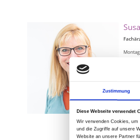
Susa
Fachärz
Monta
Dienst
Mittwo
Donners
Freit
Zustimmung
Beru
Diese Webseite verwendet 
Stud
Wir verwenden Cookies, um I
und die Zugriffe auf unsere 
Fach
Website an unsere Partner fü