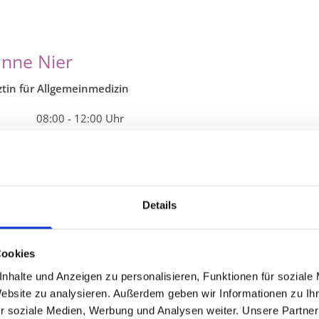
nne Nier
tin für Allgemeinmedizin
g 08:00 - 12:00 Uhr
ag 14:00 - 18:00 Uhr
ch keine Sprechstunde
tag 08:00 - 12:00 Uhr und 14:00 - 15:00 Uhr
ag 08:00 - 12:00 Uhr
Details
flicher Werdegang
Cookies
ium der Humanmedizin an der Freien Universität Berlin
nhalte und Anzeigen zu personalisieren, Funktionen für soziale
Website zu analysieren. Außerdem geben wir Informationen zu I
arztprüfung der Allgemeinmedizin vor der Landesärztekammer 
r soziale Medien, Werbung und Analysen weiter. Unsere Partner