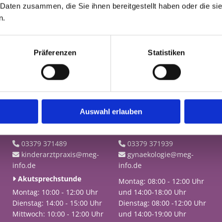
kunde Strahlenschutz, Psychosomatische Grundversorgung, Ret
 Daten zusammen, die Sie ihnen bereitgestellt haben oder die s
n.
 Nier arbeitete als Assistenzärztin in Gemeinschaftspraxen, Fach
Allgemeinmedizin in der Brandenburg Klinik Bernau b. Berlin
 2009 ist sie Fachärztin für Allgemeinmedizin in der Medizinisch
Präferenzen
Statistiken
Auswahl erlauben
Kinderarztpraxis
Gynäkologie
03379 371489
03379 371939


kinderarztpraxis@meg-
gynaekologie@meg-


info.de
info.de
Akutsprechstunde

Montag: 08:00 - 12:00 Uhr
Montag: 10:00 - 12:00 Uhr
und 14:00-18:00 Uhr
Dienstag: 14:00 - 15:00 Uhr
Dienstag: 08:00 -12:00 Uhr
Mittwoch: 10:00 - 12:00 Uhr
und 14:00-19:00 Uhr