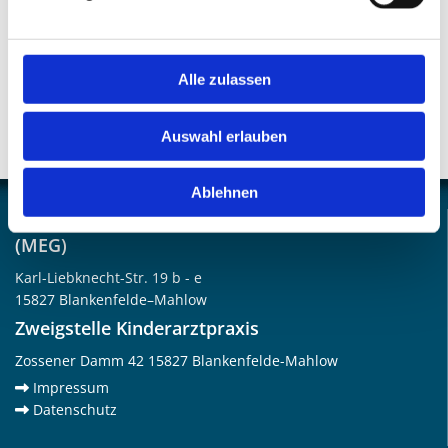
tanken und beschwerdefrei durchs Leben zu gehen. Wir
freuen uns auf Ihren Besuch!
Alle zulassen
Jetzt anrufen
Auswahl erlauben
Ablehnen
Medizinische Einrichtung GmbH Blankenfelde
(MEG)
Karl-Liebknecht-Str. 19 b - e
15827 Blankenfelde–Mahlow
Zweigstelle Kinderarztpraxis
Zossener Damm 42 15827 Blankenfelde-Mahlow
Impressum

Datenschutz
